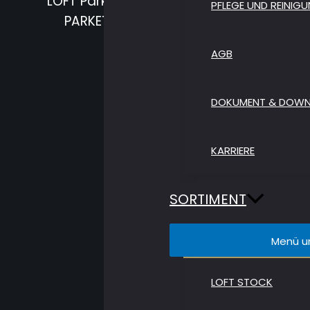
LOFT Parkett AG ist eine Grosshandelsfir
PFLEGE UND REINIG
PARKETT AG hat Beteiligungen an Herst
AGB
DOKUMENT & DOW
KARRIERE
SORTIMENT
Menü u
LOFT STOCK