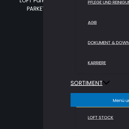
LOFT Parkett AG ist eine Grosshandelsfir
PFLEGE UND REINIG
PARKETT AG hat Beteiligungen an Herst
AGB
DOKUMENT & DOW
KARRIERE
SORTIMENT
Menü u
LOFT STOCK