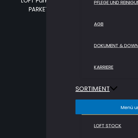
LOFT Parkett AG ist eine Grosshandelsfir
PFLEGE UND REINIG
PARKETT AG hat Beteiligungen an Herst
AGB
DOKUMENT & DOW
KARRIERE
SORTIMENT
Menü u
LOFT STOCK