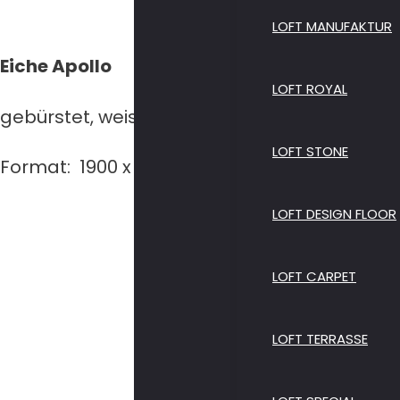
LOFT MANUFAKTUR
Eiche Apollo
LOFT ROYAL
gebürstet, weiss geölt
LOFT STONE
Format: 1900 x 190 x 14/3 mm
LOFT DESIGN FLOOR
LOFT CARPET
Eiche Sokra
LOFT TERRASSE
Eiche Plat