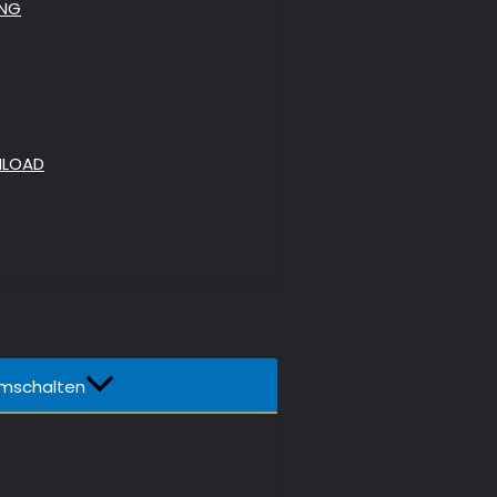
UNG
Kollektionen. Die Oberflächen der Dielen sind
chs Hauseigenen Fabrikationen in Asien. Seit 
össten Parkettherstellern und entwickelt lau
NLOAD
mschalten