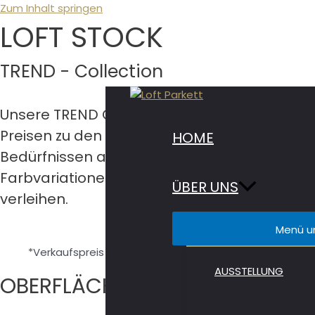
Zum Inhalt springen
LOFT STOCK
TREND - Collection
Unsere TREND Collection bietet eine umfang
Preisen zu den meistgekauften Parkettböden 
HOME
Bedürfnissen anspruchsvoller Kunden gerecht
Farbvariationen bietet die “TREND”-Collecti
ÜBER UNS
verleihen.
Menü u
*Verkaufspreis exkl. Mwst, ohne Verlegung; Aktionspreis
AUSSTELLUNG
OBERFLÄCHEN