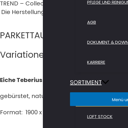
PFLEGE UND REINIG
TREND – Collection umfasst weitere kleinere 
Die Herstellung und Fertigung erfolgt in se
Importeur zu den gr
AGB
PARKETTAUFBAU
DOKUMENT & DOW
Variationen
KARRIERE
Eiche Teberius
SORTIMENT
gebürstet, natur geölt
Menü u
Format: 1900 x 190 x 14/3 mm
LOFT STOCK