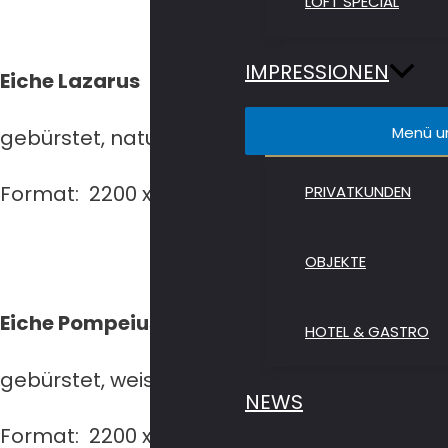
LOFT SPECIAL
IMPRESSIONEN
Eiche Lazarus
Menü u
gebürstet, natur geölt
Format: 2200 x 260 x 15/4 mm
PRIVATKUNDEN
OBJEKTE
Eiche Pompeius
HOTEL & GASTRO
gebürstet, weiss geölt
NEWS
Format: 2200 x 260 x 15/4 mm