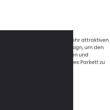
 Landhausdielen, welche zu sehr attraktiven
lose Eleganz und stilvolles Design, um den
olzarten, Oberflächenstrukturen und
in ästhetisches und langlebiges Parkett zu