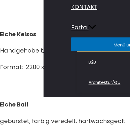
KONTAKT
Portal
Eiche Kelsos
Menü u
Handgehobelt, gebürstet, natur geölt
B2B
Format: 2200 x 260 x 15/4 mm
Architektur/GU
Eiche Bali
gebürstet, farbig veredelt, hartwachsgeölt