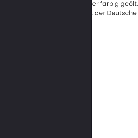
 Wohnfertig oxidativ natur oder farbig geölt.
1873 im Holzhandel Tätig gehört der Deutsche
fend neue Originale.