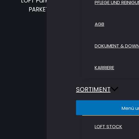
LOFT Parkett AG ist eine Grosshandelsfir
PFLEGE UND REINIG
PARKETT AG hat Beteiligungen an Herst
AGB
DOKUMENT & DOW
KARRIERE
SORTIMENT
Menü u
LOFT STOCK