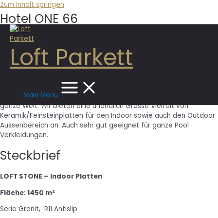
Zum Inhalt springen
Hotel ONE 66
LOFT STONE
Loft Parkett
Keramik / Feinsteinplatten
Sehen sie sich auf Ihren Reisen und Hotelbesuchen um. Gut
möglich das sie ein Keramikboden, Platten von LOFT STONE
Main Menu
finden. Unser Hersteller und Lieferant Ciffre Ceramic liefert in die
ganze Welt. Wir bieten eine unendlich Grosse Vielfalt von
Keramik/Feinsteinplatten für den Indoor sowie auch den Outdoor
Aussenbereich an. Auch sehr gut geeignet für ganze Pool
Verkleidungen.
Steckbrief
LOFT STONE – Indoor Platten
Fläche: 1450 m²
Serie Granit, R11 Antislip